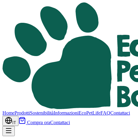
Home
Prodotti
Sostenibilità
Informazioni
EcoPetLife
FAQ
Contattaci
Compra ora
Contattaci
IT