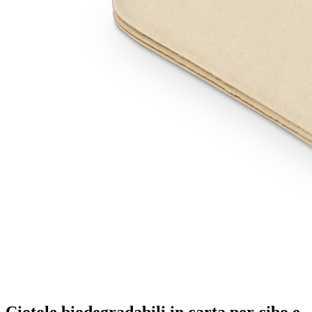
Ciotole biodegradabili in carta per cibo e