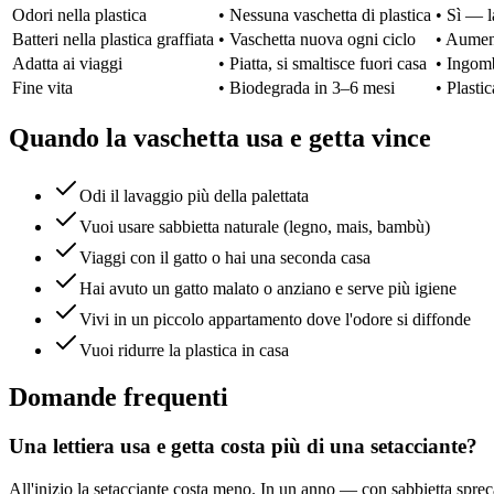
Odori nella plastica
•
Nessuna vaschetta di plastica
•
Sì — l
Batteri nella plastica graffiata
•
Vaschetta nuova ogni ciclo
•
Aumen
Adatta ai viaggi
•
Piatta, si smaltisce fuori casa
•
Ingombr
Fine vita
•
Biodegrada in 3–6 mesi
•
Plastic
Quando la vaschetta usa e getta vince
Odi il lavaggio più della palettata
Vuoi usare sabbietta naturale (legno, mais, bambù)
Viaggi con il gatto o hai una seconda casa
Hai avuto un gatto malato o anziano e serve più igiene
Vivi in un piccolo appartamento dove l'odore si diffonde
Vuoi ridurre la plastica in casa
Domande frequenti
Una lettiera usa e getta costa più di una setacciante?
All'inizio la setacciante costa meno. In un anno — con sabbietta spreca