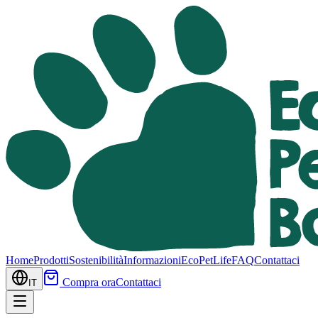
Home
Prodotti
Sostenibilità
Informazioni
EcoPetLife
FAQ
Contattaci
Compra ora
Contattaci
IT