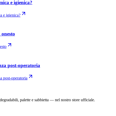
ica e igienica?
a e igienica?
o onesto
nesto
enza post-operatoria
a post-operatoria
gradabili, palette e sabbietta — nel nostro store ufficiale.