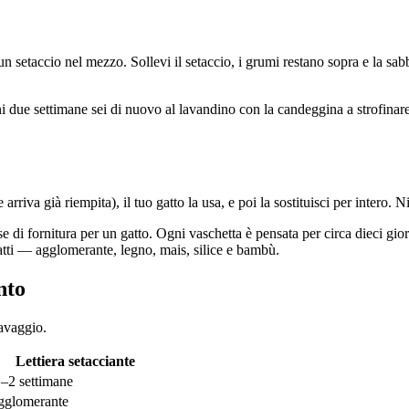
n setaccio nel mezzo. Sollevi il setaccio, i grumi restano sopra e la sabbi
 ogni due settimane sei di nuovo al lavandino con la candeggina a strofin
arriva già riempita), il tuo gatto la usa, e poi la sostituisci per intero. N
i fornitura per un gatto. Ogni vaschetta è pensata per circa dieci giorni
atti — agglomerante, legno, mais, silice e bambù.
nto
lavaggio.
Lettiera setacciante
–2 settimane
gglomerante