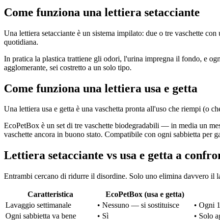
Come funziona una lettiera setacciante
Una lettiera setacciante è un sistema impilato: due o tre vaschette con u
quotidiana.
In pratica la plastica trattiene gli odori, l'urina impregna il fondo, e
agglomerante, sei costretto a un solo tipo.
Come funziona una lettiera usa e getta
Una lettiera usa e getta è una vaschetta pronta all'uso che riempi (o che 
EcoPetBox è un set di tre vaschette biodegradabili — in media un mese d
vaschette ancora in buono stato. Compatibile con ogni sabbietta per g
Lettiera setacciante vs usa e getta a confro
Entrambi cercano di ridurre il disordine. Solo uno elimina davvero il 
Caratteristica
EcoPetBox (usa e getta)
Lavaggio settimanale
•
Nessuno — si sostituisce
•
Ogni 1
Ogni sabbietta va bene
•
Sì
•
Solo a