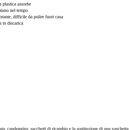
a plastica assorbe
tano nel tempo
ante, difficile da pulire fuori casa
a in discarica
ta, candeggina, sacchetti di ricambio e la sostituzione di una vaschetta