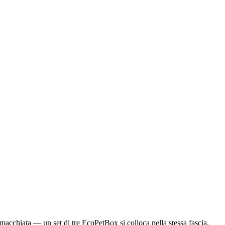
 macchiata — un set di tre EcoPetBox si colloca nella stessa fascia,