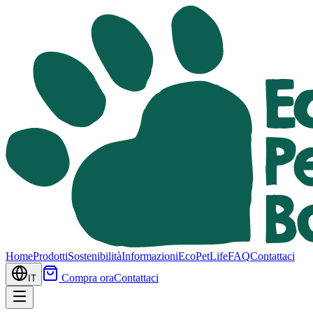
Home
Prodotti
Sostenibilità
Informazioni
EcoPetLife
FAQ
Contattaci
Compra ora
Contattaci
IT