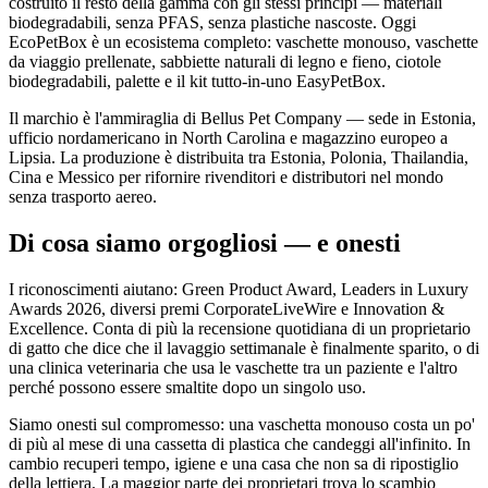
costruito il resto della gamma con gli stessi principi — materiali
biodegradabili, senza PFAS, senza plastiche nascoste. Oggi
EcoPetBox è un ecosistema completo: vaschette monouso, vaschette
da viaggio prellenate, sabbiette naturali di legno e fieno, ciotole
biodegradabili, palette e il kit tutto-in-uno EasyPetBox.
Il marchio è l'ammiraglia di Bellus Pet Company — sede in Estonia,
ufficio nordamericano in North Carolina e magazzino europeo a
Lipsia. La produzione è distribuita tra Estonia, Polonia, Thailandia,
Cina e Messico per rifornire rivenditori e distributori nel mondo
senza trasporto aereo.
Di cosa siamo orgogliosi — e onesti
I riconoscimenti aiutano: Green Product Award, Leaders in Luxury
Awards 2026, diversi premi CorporateLiveWire e Innovation &
Excellence. Conta di più la recensione quotidiana di un proprietario
di gatto che dice che il lavaggio settimanale è finalmente sparito, o di
una clinica veterinaria che usa le vaschette tra un paziente e l'altro
perché possono essere smaltite dopo un singolo uso.
Siamo onesti sul compromesso: una vaschetta monouso costa un po'
di più al mese di una cassetta di plastica che candeggi all'infinito. In
cambio recuperi tempo, igiene e una casa che non sa di ripostiglio
della lettiera. La maggior parte dei proprietari trova lo scambio