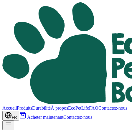
Accueil
Produits
Durabilité
À propos
EcoPetLife
FAQ
Contactez-nous
Acheter maintenant
Contactez-nous
FR