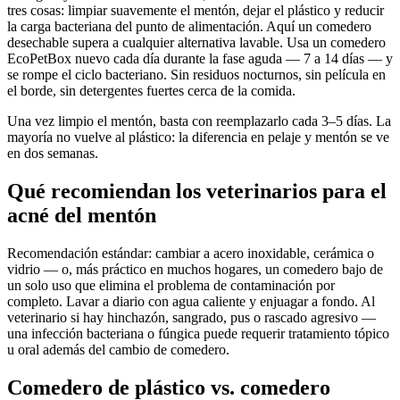
tres cosas: limpiar suavemente el mentón, dejar el plástico y reducir
la carga bacteriana del punto de alimentación. Aquí un comedero
desechable supera a cualquier alternativa lavable. Usa un comedero
EcoPetBox nuevo cada día durante la fase aguda — 7 a 14 días — y
se rompe el ciclo bacteriano. Sin residuos nocturnos, sin película en
el borde, sin detergentes fuertes cerca de la comida.
Una vez limpio el mentón, basta con reemplazarlo cada 3–5 días. La
mayoría no vuelve al plástico: la diferencia en pelaje y mentón se ve
en dos semanas.
Qué recomiendan los veterinarios para el
acné del mentón
Recomendación estándar: cambiar a acero inoxidable, cerámica o
vidrio — o, más práctico en muchos hogares, un comedero bajo de
un solo uso que elimina el problema de contaminación por
completo. Lavar a diario con agua caliente y enjuagar a fondo. Al
veterinario si hay hinchazón, sangrado, pus o rascado agresivo —
una infección bacteriana o fúngica puede requerir tratamiento tópico
u oral además del cambio de comedero.
Comedero de plástico vs. comedero