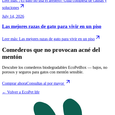
Leer más
:
¿El gato no usa el arenero? Guía completa de causas y
soluciones
July 14, 2026
Las mejores razas de gato para vivir en un piso
Leer más
:
Las mejores razas de gato para vivir en un piso
Comederos que no provocan acné del
mentón
Descubre los comederos biodegradables EcoPetBox — bajos, no
porosos y seguros para gatos con mentón sensible.
Comprar ahora
Consultas al por mayor
←
Volver a EcoPet life