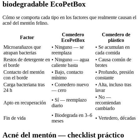
biodegradable EcoPetBox
Cómo se comporta cada tipo en los factores que realmente causan el
acné del mentón felino.
Comedero
Comedero de
Factor
EcoPetBox
plástico
Microarañazos que
•
Ninguno — se
•
Se acumulan en
atrapan bacterias
reemplaza
cada comida
Restos de detergente en
•
Ninguno — agua
•
Causa común de
el borde
caliente basta
brotes
Contacto del mentón
•
Bajo, contacto
•
Profundo, presión
con el borde
mínimo
constante
Carga bacteriana tras
•
Comedero nuevo
•
Alta, incluso tras
24 h
— cero
lavar
•
No —
•
Sí — reemplazo
Apto en recuperación
recomiendan
diario
cambiarlo
•
Biodegrada en 3–6
Fin de vida
•
Vertedero, décadas
meses
Acné del mentón — checklist práctico