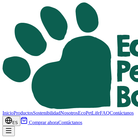
Inicio
Productos
Sostenibilidad
Nosotros
EcoPetLife
FAQ
Contáctanos
Comprar ahora
Contáctanos
ES