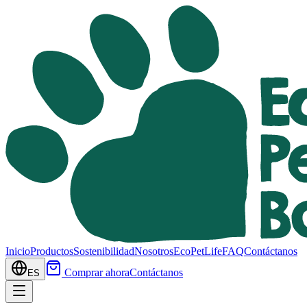
Inicio
Productos
Sostenibilidad
Nosotros
EcoPetLife
FAQ
Contáctanos
Comprar ahora
Contáctanos
ES